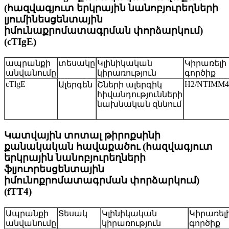
(հազվագյուտ երկրային նանոբյուրեղների
լյումինեսցենտային
իմունաքրոմատագրման փորձարկում)
(cTIgE)
ապրանքի
տեսակը
Կլինիկական
Կիրառելի
անվանումը
կիրառություն
գործիք
cTlgE
H2/NTIMM4
Ալերգեն
Շների ալերգիկ
հիվանդությունների
նախնական զննում
Կատվային տոտալ թիրոքսինի
քանակական հավաքածու (հազվագյուտ
երկրային նանոբյուրեղների
ֆլյուորեսցենտային
իմունոքրոմատագրման փորձարկում)
(fTT4)
Ապրանքի
Տեսակ
Կլինիկական
Կիրառել
անվանումը
կիրառություն
գործիք