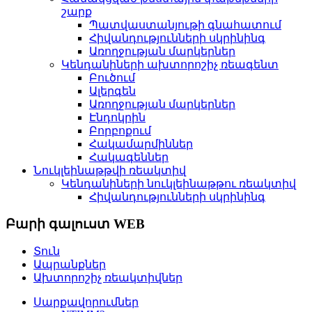
շարք
Պատվաստանյութի գնահատում
Հիվանդությունների սկրինինգ
Առողջության մարկերներ
Կենդանիների ախտորոշիչ ռեագենտ
Բուծում
Ալերգեն
Առողջության մարկերներ
Էնդոկրին
Բորբոքում
Հակամարմիններ
Հակագեններ
Նուկլեինաթթվի ռեակտիվ
Կենդանիների նուկլեինաթթու ռեակտիվ
Հիվանդությունների սկրինինգ
Բարի գալուստ WEB
Տուն
Ապրանքներ
Ախտորոշիչ ռեակտիվներ
Սարքավորումներ