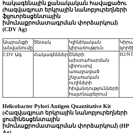
հակագենային քանակական հավաքածու
(հազվագյուտ երկրային նանոբյուրեղների
ֆլյուորեսցենտային
իմունաքրոմատագրման փորձարկում)
(CDV Ag)
Ապրանքի
Տեսակ
Կլինիկական
Կիրա
անվանումը
կիրառություն
գործ
H2/N
CDV Ագ
Հակագեններ
Շների
ախտահարման
վիրուսով
առաջացած
շնչառական
ուղիների
հիվանդությունների
հայտնաբերում
Helicobacter Pylori Antigen Quantitative Kit
(Հազվագյուտ երկրային նանոբյուրեղների
լյումինեսցենտային
իմունաքրոմատագրման փորձարկում) (HP
Ag)