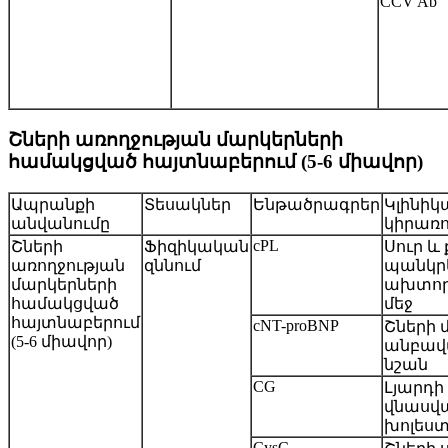
CCV Ab
Շների առողջության մարկերների
համակցված հայտնաբերում (5-6 միավոր)
Ապրանքի
Տեսակներ
Ենթածրագրեր
Կլինի
անվանումը
կիրառո
cPL
Շների
Ֆիզիկական
Սուր և
առողջության
զննում
պանկր
մարկերների
ախտորո
համակցված
մեջ
հայտնաբերում
cNT-proBNP
Շների 
(5-6 միավոր)
անբավ
նշան
CG
Լյարդի
վնասվ
խոլեստ
CysC