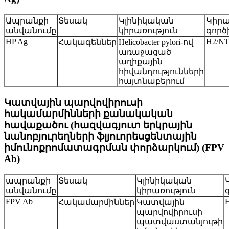
Ապրանքի
Տեսակ
Կլինիկական
Կիրա
անվանումը
կիրառություն
գործ
HP Ag
H2/N
Հակագեններ
Helicobacter pylori-ով
առաջացած
աղիքային
հիվանդությունների
հայտնաբերում
Կատվային պարվովիրուսի
հակամարմինների քանակական
հավաքածու (հազվագյուտ երկրային
նանոբյուրեղների ֆլյուորեսցենտային
իմունոքրոմատագրման փորձարկում) (FPV
Ab)
ապրանքի
Տեսակ
Կլինիկական
անվանումը
կիրառություն
FPV Ab
Հակամարմիններ
Կատվային
պարվովիրուսի
պատվաստանյութի