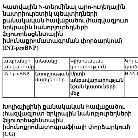
Կատվային N-տերմինալ պրո-ուղեղային
նատրիուրետիկ պեպտիդների
քանակական հավաքածու (հազվագյուտ
երկրային նանոբյուրեղների
ֆլյուորեսցենտային
իմունաքրոմատագրման փորձարկում)
(fNT-proBNP)
ապրանքի
տեսակը
Կլինիկական
Կիրա
անվանումը
կիրառություն
գործ
fNT-proBNP
H2/N
Առողջության
Սրտի
մարկերներ
անբավարարության
նշան կատուների
մեջ
Խոլիգլիցինի քանակական հավաքածու
(հազվագյուտ երկրային նանոբյուրեղների
ֆլյուորեսցենտային
իմունոքրոմատոգրաֆիայի փորձարկում)
(CG)