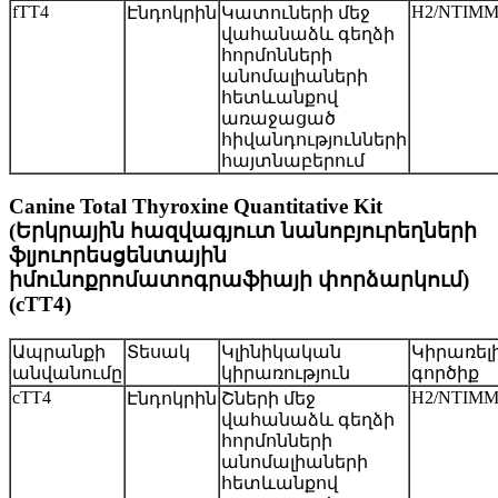
fTT4
H2/NTIMM
Էնդոկրին
Կատուների մեջ
վահանաձև գեղձի
հորմոնների
անոմալիաների
հետևանքով
առաջացած
հիվանդությունների
հայտնաբերում
Canine Total Thyroxine Quantitative Kit
(Երկրային հազվագյուտ նանոբյուրեղների
ֆլյուորեսցենտային
իմունոքրոմատոգրաֆիայի փորձարկում)
(cTT4)
Ապրանքի
Տեսակ
Կլինիկական
Կիրառել
անվանումը
կիրառություն
գործիք
cTT4
H2/NTIMM
Էնդոկրին
Շների մեջ
վահանաձև գեղձի
հորմոնների
անոմալիաների
հետևանքով