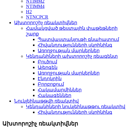
NTIMM2
NTIMM4
H2
NTNCPCR
Ախտորոշիչ ռեակտիվներ
Համակցված թեստային փաթեթների
շարք
Պատվաստանյութի գնահատում
Հիվանդությունների սկրինինգ
Առողջության մարկերներ
Կենդանիների ախտորոշիչ ռեագենտ
Բուծում
Ալերգեն
Առողջության մարկերներ
Էնդոկրին
Բորբոքում
Հակամարմիններ
Հակագեններ
Նուկլեինաթթվի ռեակտիվ
Կենդանիների նուկլեինաթթու ռեակտիվ
Հիվանդությունների սկրինինգ
Ախտորոշիչ ռեակտիվներ