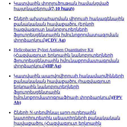
Կատվային փորլուծության համակցված
հայտնաբերում
(7-10 հատ)
Շների ախտահարման վիրուսի հակագենային
քանակական հավաքածու (Երկրի
հազվագյուտ նանոբյուրեղների
ֆլյուորեսցենտային իմունոքրոմատագրման
փորձարկում)
(CDV Ag)
Helicobacter Pylori Antigen Quantitative Kit
(Հազվագյուտ երկրային նանոբյուրեղների
ֆլուորեսցենտային իմունաքրոմատագրման
փորձարկում)
(HP Ag)
Կատվային պարվովիրուսի հակամարմինների
քանակական հավաքածու (հազվագյուտ
երկրային նանոբյուրեղների
ֆլյուորեսցենտային
իմունոքրոմատոգրաֆիայի փորձարկում)
(FPV
Ab)
Շների N-տերմինալ պրո-ուղեղային
նատրիուրետիկ պեպտիդների քանակական
հավաքածու (Հազվագյուտ երկրային