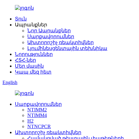
Տուն
Ապրանքներ
Նոր Ապրանքներ
Սարքավորումներ
Ախտորոշիչ ռեակտիվներ
Լյումինեսցենտային տեխնիկա
Նորություններ
ՀՏՀ-ներ
Մեր մասին
Կապ մեզ հետ
English
Սարքավորումներ
NTIMM2
NTIMM4
H2
NTNCPCR
Ախտորոշիչ ռեակտիվներ
Համակցված թեստային փաթեթների