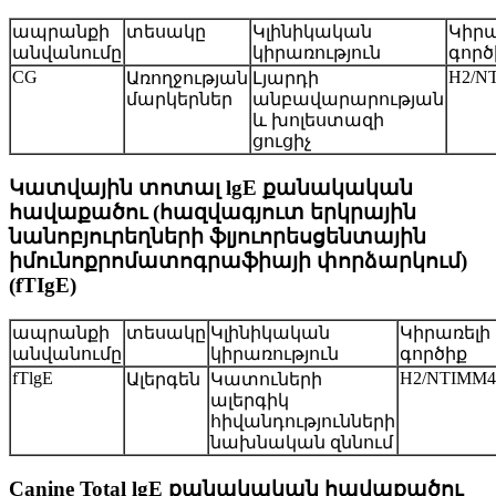
ապրանքի
տեսակը
Կլինիկական
Կիրա
անվանումը
կիրառություն
գործ
CG
H2/N
Առողջության
Լյարդի
մարկերներ
անբավարարության
և խոլեստազի
ցուցիչ
Կատվային տոտալ lgE քանակական
հավաքածու (հազվագյուտ երկրային
նանոբյուրեղների ֆլյուորեսցենտային
իմունոքրոմատոգրաֆիայի փորձարկում)
(fTIgE)
ապրանքի
տեսակը
Կլինիկական
Կիրառելի
անվանումը
կիրառություն
գործիք
fTlgE
H2/NTIMM4
Ալերգեն
Կատուների
ալերգիկ
հիվանդությունների
նախնական զննում
Canine Total lgE քանակական հավաքածու