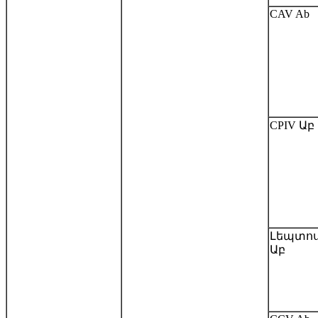
CAV Ab
CPIV Աբ
Լեպտո
Աբ