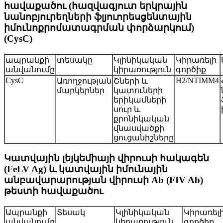
հավաքածու (հազվագյուտ երկրային
նանոբյուրեղների ֆլյուորեսցենտային
իմունոքրոմատագրման փորձարկում)
(CysC)
ապրանքի
տեսակը
Կլինիկական
Կիրառելի
անվանումը
կիրառություն
գործիք
CysC
H2/NTIMM4
Առողջության
Շների և
մարկերներ
կատուների
երիկամների
սուր և
քրոնիկական
վնասվածքի
ցուցանիշները
Կատվային լեյկեմիայի վիրուսի հակագեն
(FeLV Ag) և կատվային իմունային
անբավարարության վիրուսի Ab (FIV Ab)
թեստի հավաքածու
Ապրանքի
Տեսակ
Կլինիկական
Կիրառել
անվանումը
կիրառություն
գործիք