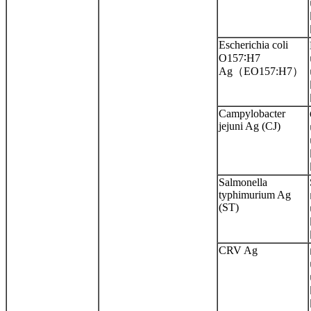
Escherichia coli
O157∶H7
Ag（EO157:H7）
Campylobacter
jejuni Ag (CJ)
Salmonella
typhimurium Ag
(ST)
CRV Ag