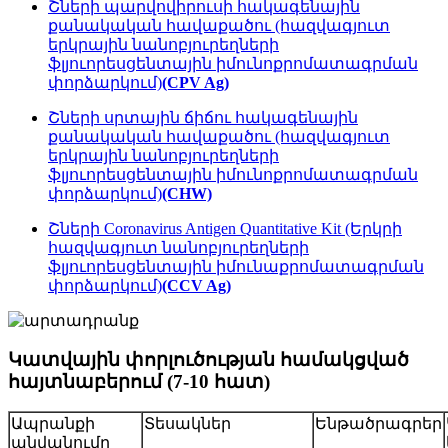
Շների պարվովիրուսի հակագենային
քանակական հավաքածու (հազվագյուտ
երկրային նանոբյուրեղների
ֆլյուորեսցենտային իմունոքրոմատագրման
փորձարկում)
(CPV Ag)
Շների սրտային ճիճու հակագենային
քանակական հավաքածու (հազվագյուտ
երկրային նանոբյուրեղների
ֆլյուորեսցենտային իմունոքրոմատագրման
փորձարկում)
(CHW)
Շների Coronavirus Antigen Quantitative Kit (Երկրի
հազվագյուտ նանոբյուրեղների
ֆլյուորեսցենտային իմունաքրոմատագրման
փորձարկում)
(CCV Ag)
Կատվային փորլուծության համակցված
հայտնաբերում (7-10 հատ)
Ապրանքի
Տեսակներ
Ենթածրագրեր
անվանումը