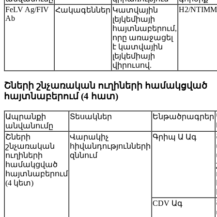
FeLV Ag/FIV
H2/NTIMM
Հակագեններ
Կատվային
Ab
լեյկեմիայի
հայտնաբերում,
որը առաջացել
է կատվային
լեյկեմիայի
վիրուսով.
Շների շնչառական ուղիների համակցված
հայտնաբերում (4 հատ)
Ապրանքի
Տեսակներ
Ենթածրագրեր
անվանումը
Շների
Վարակիչ
Գրիպ Ա Ագ
շնչառական
հիվանդությունների
ուղիների
զննում
համակցված
հայտնաբերում
(4 կետ)
CDV Ագ