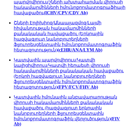
պարվովիրուս/շների ախտահարման վիրուսի
հակամարմինների իմունոքրոմատոգրաֆիայի
հավաքածու
(ICHV/CPV/CDV Ab)
Շների Էրլիխիոզ/Անապլազմոզ/Լայմի
հիվանդության հակամարմինների
քանակական հավաքածու (Երկրային
հազվագյուտ նանոբյուրեղների
ֆլյուորեսցենտային իմունոքրոմատոգրաֆիկ
հետազոտություն)
(cEHR/ANA/LYM Ab)
Կատվային պարվովիրուս/Կատվի
կալիցիվիրուս/Կատվի հերպեսի վիրուսի
հակամարմինների քանակական հավաքածու
(Երկրի հազվագյուտ նանոբյուրեղների
ֆլյուորեսցենտային իմունոքրոմատոգրաֆիկ
հետազոտություն)
(FPV/FCV/FHV Ab)
Կատվային իմունային անբավարարության
վիրուսի հակամարմինների քանակական
հավաքածու (հազվագյուտ երկրային
նանոբյուրեղների ֆլյուորեսցենտային
իմունոքրոմատոգրաֆիկ վերլուծություն)
(FIV
Ab)