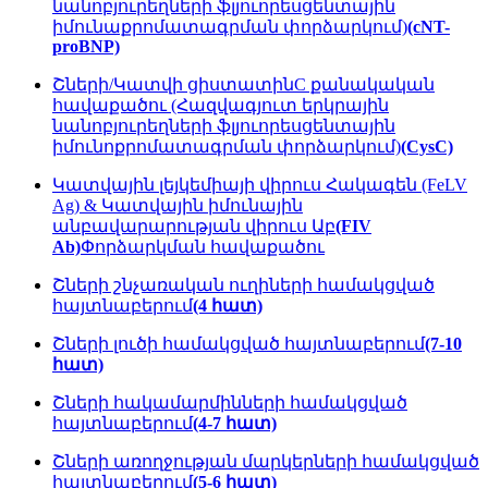
նանոբյուրեղների ֆլյուորեսցենտային
իմունաքրոմատագրման փորձարկում)
(cNT-
proBNP)
Շների/Կատվի ցիստատինC քանակական
հավաքածու (Հազվագյուտ երկրային
նանոբյուրեղների ֆլյուորեսցենտային
իմունոքրոմատագրման փորձարկում)
(CysC)
Կատվային լեյկեմիայի վիրուս Հակագեն (FeLV
Ag) & Կատվային իմունային
անբավարարության վիրուս Աբ
(FIV
Ab)
Փորձարկման հավաքածու
Շների շնչառական ուղիների համակցված
հայտնաբերում
(4 հատ)
Շների լուծի համակցված հայտնաբերում
(7-10
հատ)
Շների հակամարմինների համակցված
հայտնաբերում
(4-7 հատ)
Շների առողջության մարկերների համակցված
հայտնաբերում
(5-6 հատ)