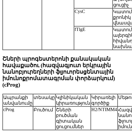
ցուցիչ
CysC
Կատուն
քրոնիկ
վնասվա
fTlgE
Կատու
ալերգի
հիվանդ
նախնա
Շների պրոգեստերոնի քանակական
հավաքածու (հազվագյուտ երկրային
նանոբյուրեղների ֆլյուորեսցենտային
իմունոքրոմատագրման փորձարկում)
(cProg)
Ապրանքի
տեսակը
Կլինիկական
Կիրառելի
Մեթո
անվանումը
կիրառություն
գործիք
cProg
H2/NTIMM4
Բուծում
Շների
Հազվ
բուծման
նանո
գիտական ​​
ֆլու
ցուցումներ
իմու