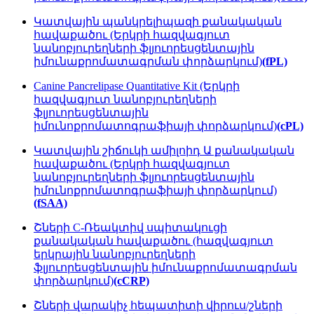
Կատվային պանկրելիպազի քանակական
հավաքածու (Երկրի հազվագյուտ
նանոբյուրեղների ֆլյուորեսցենտային
իմունաքրոմատագրման փորձարկում)
(fPL)
Canine Pancrelipase Quantitative Kit (Երկրի
հազվագյուտ նանոբյուրեղների
ֆլյուորեսցենտային
իմունոքրոմատոգրաֆիայի փորձարկում)
(cPL)
Կատվային շիճուկի ամիլոիդ Ա քանակական
հավաքածու (Երկրի հազվագյուտ
նանոբյուրեղների ֆլյուորեսցենտային
իմունոքրոմատոգրաֆիայի փորձարկում)
(fSAA)
Շների C-Ռեակտիվ սպիտակուցի
քանակական հավաքածու (հազվագյուտ
երկրային նանոբյուրեղների
ֆլյուորեսցենտային իմունաքրոմատագրման
փորձարկում)
(cCRP)
Շների վարակիչ հեպատիտի վիրուս/շների