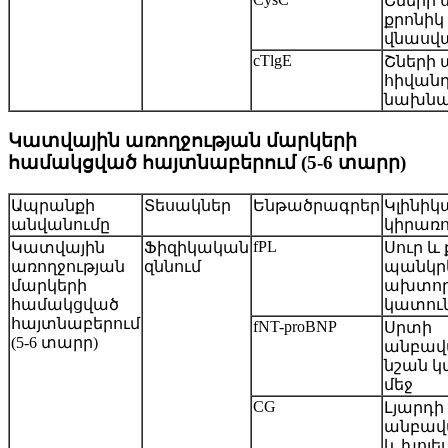
Շների 
քրոնիկ
վնասվա
cTlgE
Շների 
հիվանդ
նախնա
Կատվային առողջության մարկերի
համակցված հայտնաբերում (5-6 տարր)
Ապրանքի
Տեսակներ
Ենթածրագրեր
Կլինի
անվանումը
կիրառո
fPL
Կատվային
Ֆիզիկական
Սուր և
առողջության
զննում
պանկր
մարկերի
ախտոր
համակցված
կատուն
հայտնաբերում
fNT-proBNP
Սրտի
(5-6 տարր)
անբավ
նշան կ
մեջ
CG
Լյարդի
անբավ
և խոլ