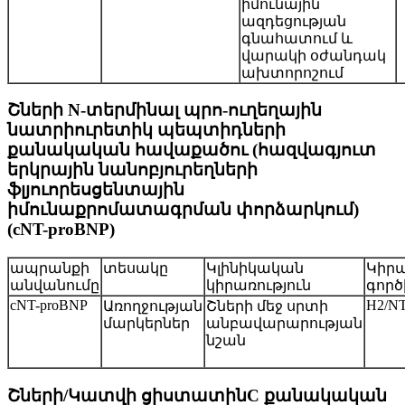
իմունային
ազդեցության
գնահատում և
վարակի օժանդակ
ախտորոշում
Շների N-տերմինալ պրո-ուղեղային
նատրիուրետիկ պեպտիդների
քանակական հավաքածու (հազվագյուտ
երկրային նանոբյուրեղների
ֆլյուորեսցենտային
իմունաքրոմատագրման փորձարկում)
(cNT-proBNP)
ապրանքի
տեսակը
Կլինիկական
Կիրա
անվանումը
կիրառություն
գործ
cNT-proBNP
H2/N
Առողջության
Շների մեջ սրտի
մարկերներ
անբավարարության
նշան
Շների/Կատվի ցիստատինC քանակական