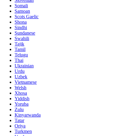
Slovenian
Somali
Samoan
Scots Gaelic
Shona
Sindhi
Sundanese
Swahili
Tajik
Tamil
Telugu
Thai
Ukrainian
Urdu
Uzbek
Vietnamese
Welsh
Xhosa
Yiddish
Yoruba
Zulu
Kinyarwanda
Tatar
Oriya
Turkmen