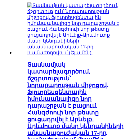
Տասնամյակ
կատարելագործում,
ճշգրտություն՝
նորարարության միջոցով.
Ֆլուորեսցենտային
իմունաանալիզը նոր
դարաշրջան է բացում.
Հանգժոուի նոր թեստը
ցուցադրվել է Արևելք-
Արևմուտք մանր կենդանիների
անասնաբուժական 17-րդ